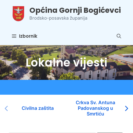
Preskoči
Općina Gornji Bogićevci
na
sadržaj
Brodsko-posavska županija
Izbornik
Lokalne vijesti
Crkva Sv. Antuna
Civilna zaštita
Padovanskog u
Smrtiću