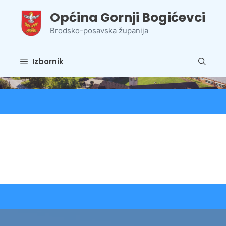
Preskoči
Općina Gornji Bogićevci
na
sadržaj
Brodsko-posavska županija
Izbornik