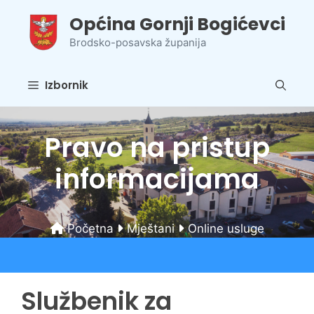
Preskoči
Općina Gornji Bogićevci
na
sadržaj
Brodsko-posavska županija
Izbornik
Pravo na pristup
informacijama
Početna
Mještani
Online usluge
Službenik za