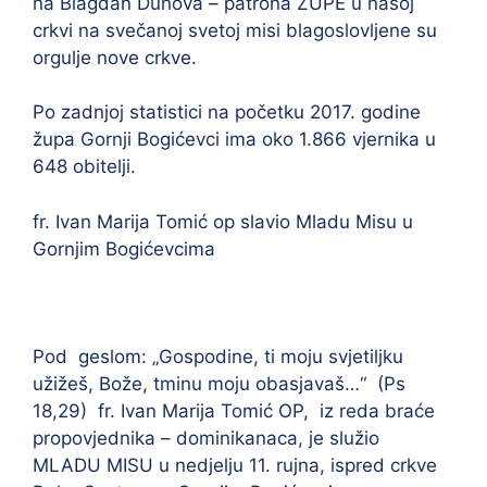
na Blagdan Duhova – patrona ŽUPE u našoj
crkvi na svečanoj svetoj misi blagoslovljene su
orgulje nove crkve.
Po zadnjoj statistici na početku 2017. godine
župa Gornji Bogićevci ima oko 1.866 vjernika u
648 obitelji.
fr. Ivan Marija Tomić op slavio Mladu Misu u
Gornjim Bogićevcima
Pod geslom: „Gospodine, ti moju svjetiljku
užižeš, Bože, tminu moju obasjavaš…“ (Ps
18,29) fr. Ivan Marija Tomić OP, iz reda braće
propovjednika – dominikanaca, je služio
MLADU MISU u nedjelju 11. rujna, ispred crkve