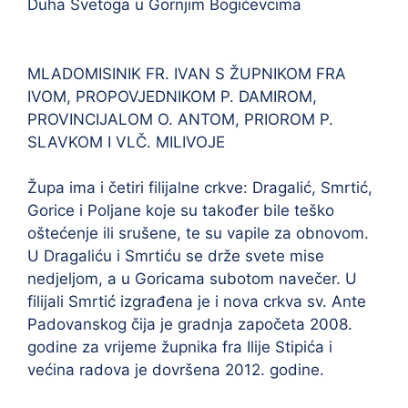
Duha Svetoga u Gornjim Bogićevcima
MLADOMISINIK FR. IVAN S ŽUPNIKOM FRA
IVOM, PROPOVJEDNIKOM P. DAMIROM,
PROVINCIJALOM O. ANTOM, PRIOROM P.
SLAVKOM I VLČ. MILIVOJE
Župa ima i četiri filijalne crkve: Dragalić, Smrtić,
Gorice i Poljane koje su također bile teško
oštećenje ili srušene, te su vapile za obnovom.
U Dragaliću i Smrtiću se drže svete mise
nedjeljom, a u Goricama subotom navečer. U
filijali Smrtić izgrađena je i nova crkva sv. Ante
Padovanskog čija je gradnja započeta 2008.
godine za vrijeme župnika fra Ilije Stipića i
većina radova je dovršena 2012. godine.