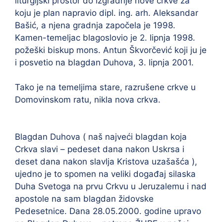
liturgijski prostor do izgradnje nove crkve za
koju je plan napravio dipl. ing. arh. Aleksandar
Bašić, a njena gradnja započela je 1998.
Kamen-temeljac blagoslovio je 2. lipnja 1998.
požeški biskup mons. Antun Škvorčević koji ju je
i posvetio na blagdan Duhova, 3. lipnja 2001.
Tako je na temeljima stare, razrušene crkve u
Domovinskom ratu, nikla nova crkva.
Blagdan Duhova ( naš najveći blagdan koja
Crkva slavi – pedeset dana nakon Uskrsa i
deset dana nakon slavlja Kristova uzašašća ),
ujedno je to spomen na veliki događaj silaska
Duha Svetoga na prvu Crkvu u Jeruzalemu i nad
apostole na sam blagdan židovske
Pedesetnice. Dana 28.05.2000. godine upravo