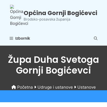
Preskoči
na
Općina Gornji Bogićevci
sadržaj
Brodsko-posavska županija
Izbornik
Župa Duha Svetoga
Gornji Bogićevci
Početna
Udruge i ustanove
Ustanove