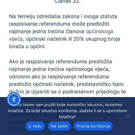
Članak 32.
Na temelju odredaba zakona i ovoga statuta
raspisivanje referenduma može predložiti
najmanje jedna trećina članova
općinskoga
vijeća
, općinski načelnik ili 20% ukupnog broja
birača u općini.
Ako je raspisivanje referenduma predložila
najmanje jedna trećina općinskoga vijeća,
odnosno ako je raspisivanje referenduma
predložio općinski načelnik, predstavničko tijelo
dužno je izjasniti se o podnesenom prijedlogu te
ako prijedlog prihvati, donijeti odluku o
Kako bismo vam pružili bolje korisničko iskustvo, koristimo
raspisivanju referenduma u roku od 30 dana od
kolačiće. Za bolje iskustvo korištenja, slažete li se s upotrebom
zaprimanja prijedloga. Odluka o raspisivanju
kolačića?
referenduma donosi se većinom glasova svih
U redu
Ne želim
Pravila korištenja
članova predstavničkog tijela.