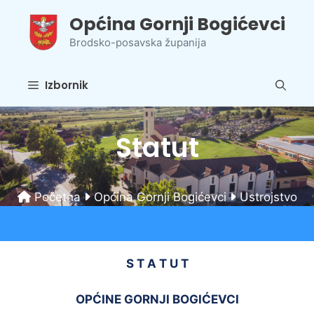
Preskoči
Općina Gornji Bogićevci
na
sadržaj
Brodsko-posavska županija
Izbornik
Statut
Početna
Općina Gornji Bogićevci
Ustrojstvo
S T A T U T
OPĆINE GORNJI BOGIĆEVCI