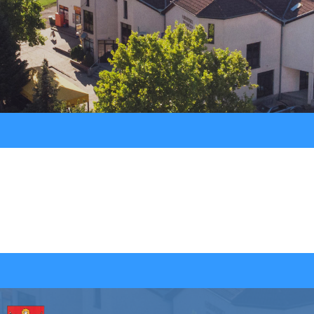
Procedure
LU “Sokol”
Jav
Registar ugovora
ŠK “Bedem”
Službeni glasnik
Udruga Umirovljenika
Udruga žena “Lan”