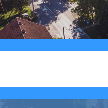
Strateški dokumenti
Ostali projekti
Izjava o pristupačnosti
Zaštita osobnih podataka