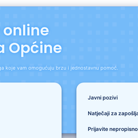
 online
 Općine
luga koje vam omogućuju brzu i jednostavnu pomoć.
Javni pozivi
Natječaji za zapošlj
Prijavite nepropisn