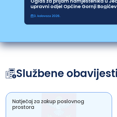
Oglas za prijam namještenika u Je
upravni odjel Općine Gornji Bogićev
3. kolovoza 2026.
Službene obavijest
Natječaj za zakup poslovnog
prostora