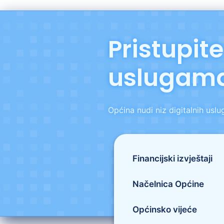
Pristupite
uslugama
Općina nudi niz digitalnih us
Financijski izvještaji
Načelnica Općine
Općinsko vijeće