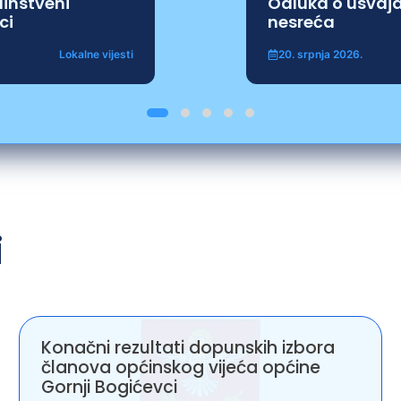
dinstveni
Odluka o usvajan
ci
nesreća
Lokalne vijesti
20. srpnja 2026.
i
Konačni rezultati dopunskih izbora
članova općinskog vijeća općine
Gornji Bogićevci