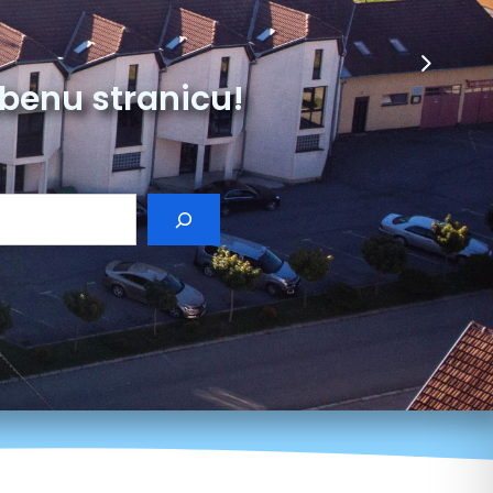
ni pozivi
žbenu stranicu!