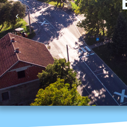
Strateški dokumenti
Ostali projekti
Izjava o pristupačnosti
Zaštita osobnih podataka