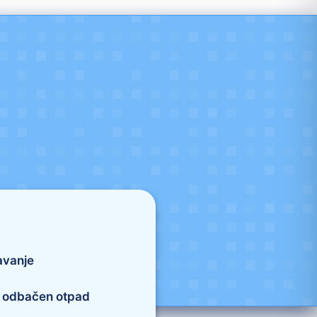
avanje
o odbačen otpad