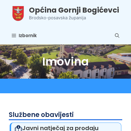
Preskoči
Općina Gornji Bogićevci
na
sadržaj
Brodsko-posavska županija
Izbornik
Imovina
Službene obavijesti
Javni natječaj za prodaju