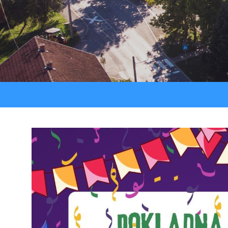
Strateški dokumenti
Ostali projekti
Izjava o pristupačnosti
Zaštita osobnih podataka