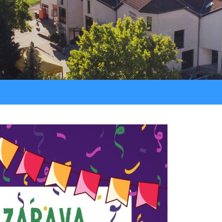
Procedure
LU “Sokol”
Jav
Registar ugovora
ŠK “Bedem”
Službeni glasnik
Udruga Umirovljenika
Udruga žena “Lan”