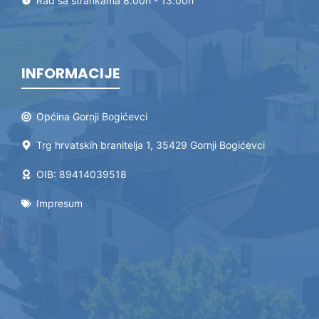
Rad sa strankama 8.00h - 13.00h
INFORMACIJE
Općina Gornji Bogićevci
Trg hrvatskih branitelja 1, 35429 Gornji Bogićevci
OIB: 89414039518
Impresum