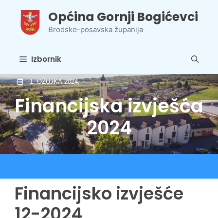
Preskoči
Općina Gornji Bogićevci
na
sadržaj
Brodsko-posavska županija
Izbornik
1. OŽUJKA 2024.
Financijska izvješća
2024
Financijsko izvješće
12-2024