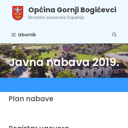
Preskoči
Općina Gornji Bogićevci
na
sadržaj
Brodsko-posavska županija
Izbornik
1. SIJEČNJA 2019.
Javna nabava 2019.
Plan nabave