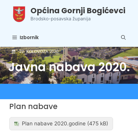
Preskoči
Općina Gornji Bogićevci
na
sadržaj
Brodsko-posavska županija
Izbornik
22. KOLOVOZA 2020.
Javna nabava 2020.
Plan nabave
Plan nabave 2020.godine