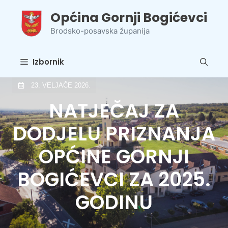
Preskoči
Općina Gornji Bogićevci
na
sadržaj
Brodsko-posavska županija
Izbornik
23. VELJAČE 2026.
NATJEČAJ ZA
DODJELU PRIZNANJA
OPĆINE GORNJI
BOGIĆEVCI ZA 2025.
GODINU