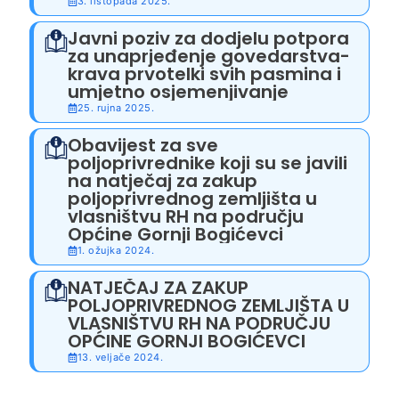
3. listopada 2025.
Javni poziv za dodjelu potpora
za unaprjeđenje govedarstva-
krava prvotelki svih pasmina i
umjetno osjemenjivanje
25. rujna 2025.
Obavijest za sve
poljoprivrednike koji su se javili
na natječaj za zakup
poljoprivrednog zemljišta u
vlasništvu RH na području
Općine Gornji Bogićevci
1. ožujka 2024.
NATJEČAJ ZA ZAKUP
POLJOPRIVREDNOG ZEMLJIŠTA U
VLASNIŠTVU RH NA PODRUČJU
OPĆINE GORNJI BOGIĆEVCI
13. veljače 2024.