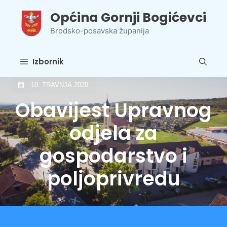
Preskoči
Općina Gornji Bogićevci
na
sadržaj
Brodsko-posavska županija
Izbornik
10. TRAVNJA 2020.
Obavijest Upravnog
odjela za
gospodarstvo i
poljoprivredu