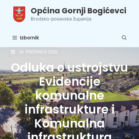
Preskoči
Općina Gornji Bogićevci
na
sadržaj
Brodsko-posavska županija
Izbornik
24. PROSINCA 2019.
Odluka o ustrojstvu
Evidencije
komunalne
infrastrukture i
Komunalna
infrastruktura