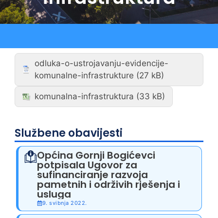
odluka-o-ustrojavanju-evidencije-
komunalne-infrastrukture
komunalna-infrastruktura
Službene obavijesti
Općina Gornji Bogićevci
potpisala Ugovor za
sufinanciranje razvoja
pametnih i održivih rješenja i
usluga
9. svibnja 2022.