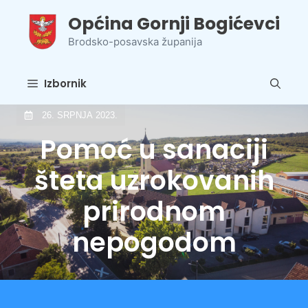
Preskoči
Općina Gornji Bogićevci
na
sadržaj
Brodsko-posavska županija
Izbornik
26. SRPNJA 2023.
Pomoć u sanaciji
šteta uzrokovanih
prirodnom
nepogodom