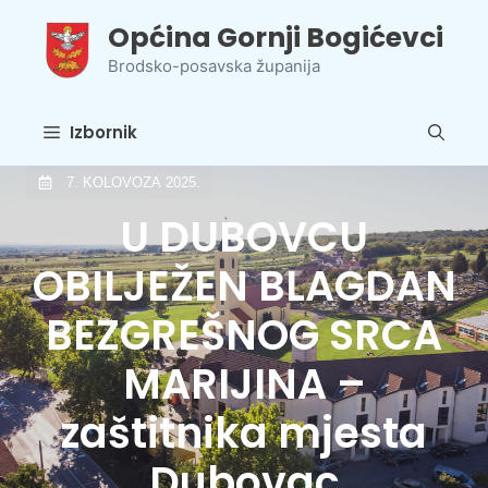
Preskoči
Općina Gornji Bogićevci
na
sadržaj
Brodsko-posavska županija
Izbornik
7. KOLOVOZA 2025.
U DUBOVCU
OBILJEŽEN BLAGDAN
BEZGREŠNOG SRCA
MARIJINA –
zaštitnika mjesta
Dubovac