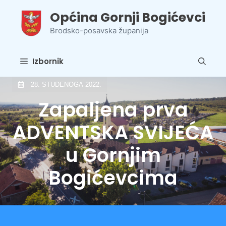
Preskoči
Općina Gornji Bogićevci
na
sadržaj
Brodsko-posavska županija
Izbornik
28. STUDENOGA 2022.
Zapaljena prva
ADVENTSKA SVIJEĆA
u Gornjim
Bogićevcima