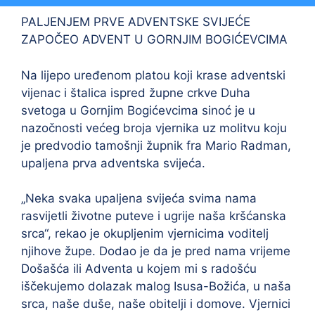
PALJENJEM PRVE ADVENTSKE SVIJEĆE
ZAPOČEO ADVENT U GORNJIM BOGIĆEVCIMA
Na lijepo uređenom platou koji krase adventski
vijenac i štalica ispred župne crkve Duha
svetoga u Gornjim Bogićevcima sinoć je u
nazočnosti većeg broja vjernika uz molitvu koju
je predvodio tamošnji župnik fra Mario Radman,
upaljena prva adventska svijeća.
„Neka svaka upaljena svijeća svima nama
rasvijetli životne puteve i ugrije naša kršćanska
srca“, rekao je okupljenim vjernicima voditelj
njihove župe. Dodao je da je pred nama vrijeme
Došašća ili Adventa u kojem mi s radošću
iščekujemo dolazak malog Isusa-Božića, u naša
srca, naše duše, naše obitelji i domove. Vjernici