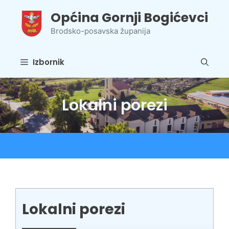
Preskoči
Općina Gornji Bogićevci
na
sadržaj
Brodsko-posavska županija
Izbornik
Lokalni porezi
Lokalni porezi