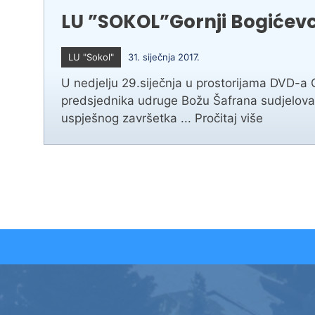
LU ”SOKOL”Gornji Bogićev
LU "Sokol"
31. siječnja 2017.
U nedjelju 29.siječnja u prostorijama DVD-a 
predsjednika udruge Božu Šafrana sudjelovalo
uspješnog završetka ...
Pročitaj više