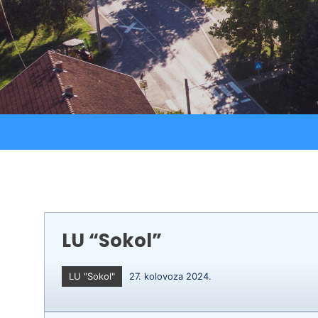
Strateški dokumenti
Ostali projekti
Izjava o pristupačnosti
Zaštita osobnih podataka
LU “Sokol”
LU "Sokol"
27. kolovoza 2024.