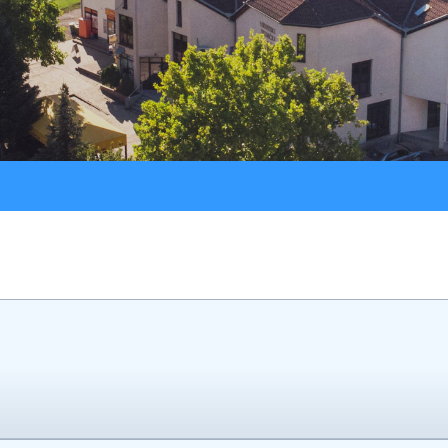
Procedure
LU “Sokol”
Jav
Registar ugovora
ŠK “Bedem”
Službeni glasnik
Udruga Umirovljenika
Udruga žena “Lan”