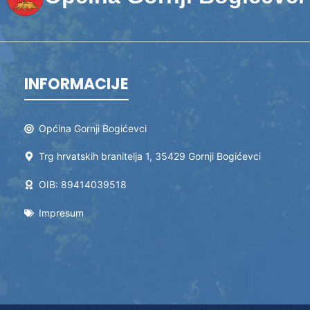
INFORMACIJE
Općina Gornji Bogićevci
Trg hrvatskih branitelja 1, 35429 Gornji Bogićevci
OIB: 89414039518
Impresum
A (GDPR)
PRAVO NA PRISTUP INFORMACIJAMA
PRAVILA PRIVATNOS