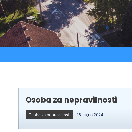
Strateški dokumenti
Ostali projekti
Izjava o pristupačnosti
Zaštita osobnih podataka
Osoba za nepravilnosti
Osoba za nepravilnosti
28. rujna 2024.