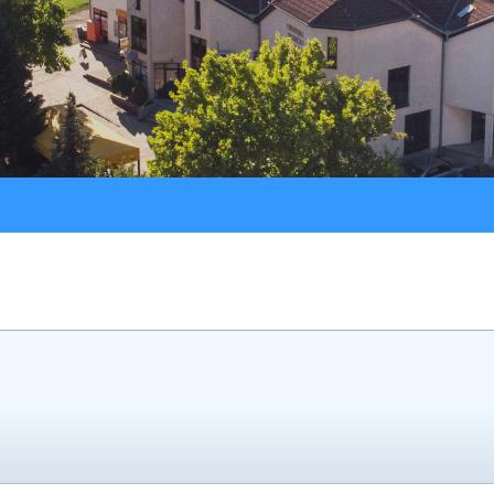
Procedure
LU “Sokol”
Jav
Registar ugovora
ŠK “Bedem”
Službeni glasnik
Udruga Umirovljenika
Udruga žena “Lan”