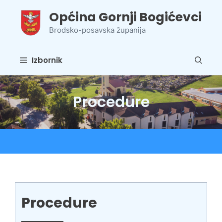
Preskoči
Općina Gornji Bogićevci
na
sadržaj
Brodsko-posavska županija
Izbornik
Procedure
Procedure