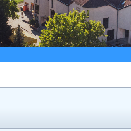
Procedure
LU “Sokol”
Jav
Registar ugovora
ŠK “Bedem”
Službeni glasnik
Udruga Umirovljenika
Udruga žena “Lan”