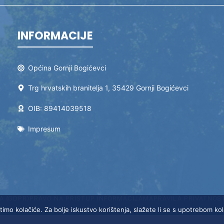
INFORMACIJE
Općina Gornji Bogićevci
Trg hrvatskih branitelja 1, 35429 Gornji Bogićevci
OIB: 89414039518
Impresum
A (GDPR)
PRAVO NA PRISTUP INFORMACIJAMA
PRAVILA PRIVATNOS
timo kolačiće. Za bolje iskustvo korištenja, slažete li se s upotrebom ko