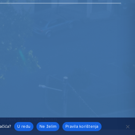
TI
IZJAVA O PRISTUPAČNOSTI
lačića?
U redu
Ne želim
Pravila korištenja