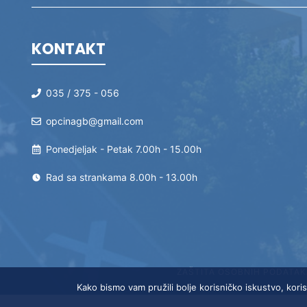
KONTAKT
035 / 375 - 056
opcinagb@gmail.com
Ponedjeljak - Petak 7.00h - 15.00h
Rad sa strankama 8.00h - 13.00h
ZAŠTITA OSOBNIH PODATAK
Kako bismo vam pružili bolje korisničko iskustvo, koris