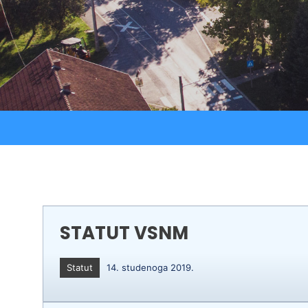
Strateški dokumenti
Ostali projekti
Izjava o pristupačnosti
Zaštita osobnih podataka
STATUT VSNM
Statut
14. studenoga 2019.