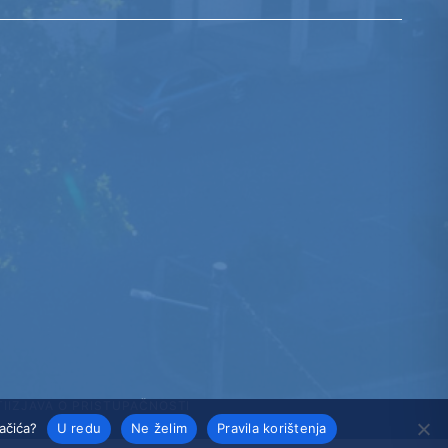
TI
IZJAVA O PRISTUPAČNOSTI
lačića?
U redu
Ne želim
Pravila korištenja