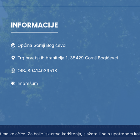
INFORMACIJE
Općina Gornji Bogićevci
Trg hrvatskih branitelja 1, 35429 Gornji Bogićevci
OIB: 89414039518
Impresum
A (GDPR)
PRAVO NA PRISTUP INFORMACIJAMA
PRAVILA PRIVATNOS
timo kolačiće. Za bolje iskustvo korištenja, slažete li se s upotrebom ko