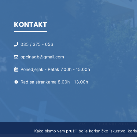
KONTAKT
035 / 375 - 056
opcinagb@gmail.com
Ponedjeljak - Petak 7.00h - 15.00h
Rad sa strankama 8.00h - 13.00h
ZAŠTITA OSOBNIH PODATAK
Kako bismo vam pružili bolje korisničko iskustvo, koris