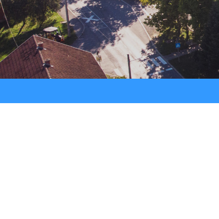
Strateški dokumenti
Ostali projekti
Izjava o pristupačnosti
Zaštita osobnih podataka