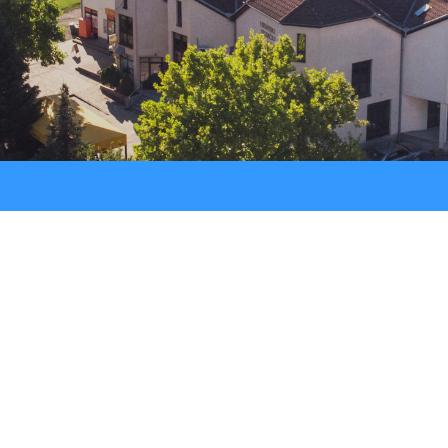
Procedure
LU “Sokol”
Jav
Registar ugovora
ŠK “Bedem”
Službeni glasnik
Udruga Umirovljenika
Udruga žena “Lan”