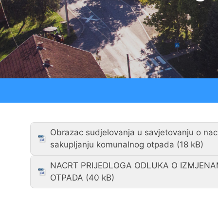
Strateški dokumenti
Ostali projekti
Izjava o pristupačnosti
Zaštita osobnih podataka
Obrazac sudjelovanja u savjetovanju o na
sakupljanju komunalnog otpada
NACRT PRIJEDLOGA ODLUKA O IZMJEN
OTPADA