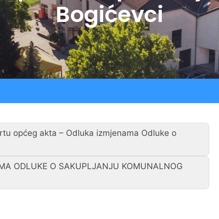
Bogićevci
Procedure
LU “Sokol”
Jav
Registar ugovora
ŠK “Bedem”
Službeni glasnik
Udruga Umirovljenika
Udruga žena “Lan”
crtu općeg akta – Odluka izmjenama Odluke o
AMA ODLUKE O SAKUPLJANJU KOMUNALNOG