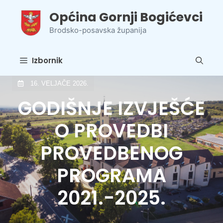
Preskoči
Općina Gornji Bogićevci
na
sadržaj
Brodsko-posavska županija
Izbornik
16. VELJAČE 2026.
GODIŠNJE IZVJEŠĆE
O PROVEDBI
PROVEDBENOG
PROGRAMA
2021.-2025.