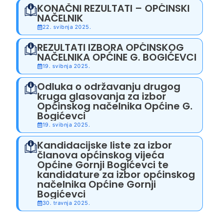
KONAČNI REZULTATI – OPĆINSKI
NAČELNIK
22. svibnja 2025.
REZULTATI IZBORA OPĆINSKOG
NAČELNIKA OPĆINE G. BOGIĆEVCI
19. svibnja 2025.
Odluka o održavanju drugog
kruga glasovanja za izbor
Općinskog načelnika Općine G.
Bogićevci
19. svibnja 2025.
Kandidacijske liste za izbor
članova općinskog vijeća
Općine Gornji Bogićevci te
kandidature za izbor općinskog
načelnika Općine Gornji
Bogićevci
30. travnja 2025.