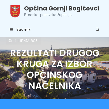
Preskoči
Općina Gornji Bogićevci
na
sadržaj
Brodsko-posavska županija
Izbornik
1. LIPNJA 2025.
REZULTATI DRUGOG
KRUGA ZA IZBOR
OPĆINSKOG
NAČELNIKA