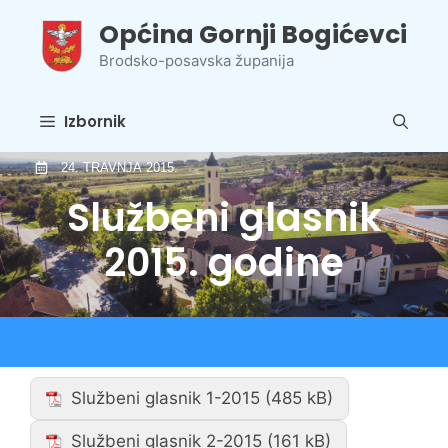
Preskoči
Općina Gornji Bogićevci
na
sadržaj
Brodsko-posavska županija
Izbornik
24. TRAVNJA 2015.
Službeni glasnik
2015. godine
Službeni glasnik 1-2015
Službeni glasnik 2-2015