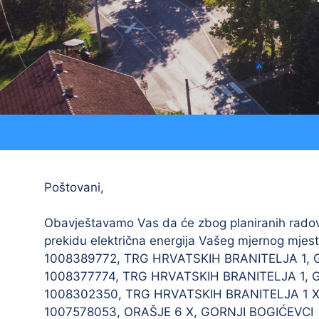
Strateški dokumenti
Ostali projekti
Izjava o pristupačnosti
Zaštita osobnih podataka
Poštovani,
Obavještavamo Vas da će zbog planiranih radova
prekidu električna energija Vašeg mjernog mjest
1008389772, TRG HRVATSKIH BRANITELJA 1, 
1008377774, TRG HRVATSKIH BRANITELJA 1, 
1008302350, TRG HRVATSKIH BRANITELJA 1 X
1007578053, ORAŠJE 6 X, GORNJI BOGIĆEVCI