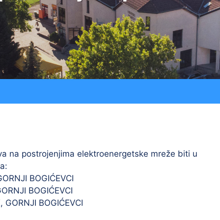
Procedure
LU “Sokol”
Jav
Registar ugovora
ŠK “Bedem”
Službeni glasnik
Udruga Umirovljenika
Udruga žena “Lan”
 na postrojenjima elektroenergetske mreže biti u
a:
GORNJI BOGIĆEVCI
GORNJI BOGIĆEVCI
, GORNJI BOGIĆEVCI