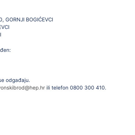
0, GORNJI BOGIĆEVCI
EVCI
I
iđen:
 se odgađaju.
avonskibrod@hep.hr
ili telefon 0800 300 410.