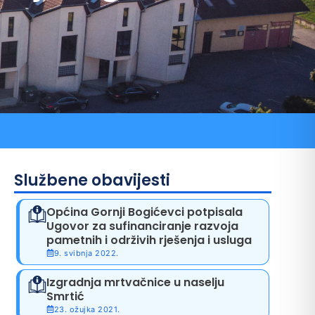
ni pozivi
Službene obavijesti
Općina Gornji Bogićevci potpisala
Ugovor za sufinanciranje razvoja
pametnih i održivih rješenja i usluga
9. svibnja 2022.
Izgradnja mrtvačnice u naselju
Smrtić
23. ožujka 2021.