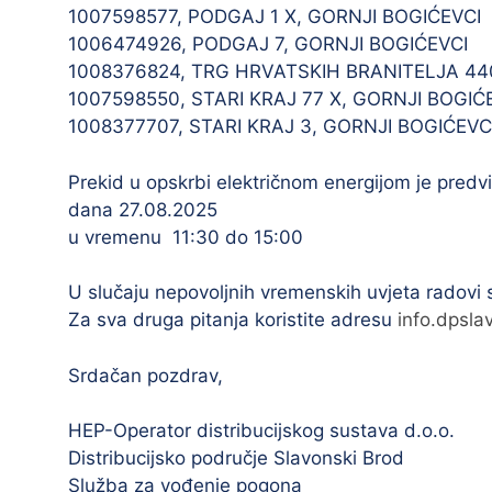
1007598577, PODGAJ 1 X, GORNJI BOGIĆEVCI
1006474926, PODGAJ 7, GORNJI BOGIĆEVCI
1008376824, TRG HRVATSKIH BRANITELJA 44
1007598550, STARI KRAJ 77 X, GORNJI BOGIĆ
1008377707, STARI KRAJ 3, GORNJI BOGIĆEVC
Prekid u opskrbi električnom energijom je predv
dana 27.08.2025
u vremenu 11:30 do 15:00
U slučaju nepovoljnih vremenskih uvjeta radovi
Za sva druga pitanja koristite adresu
info.dpsl
Srdačan pozdrav,
HEP-Operator distribucijskog sustava d.o.o.
Distribucijsko područje Slavonski Brod
Služba za vođenje pogona