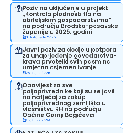
Poziv na uključenje u projekt
„Kontrola plodnosti tla na
obiteljskim gospodarstvima“
na području Brodsko-posavske
županije u 2025. godini
3. listopada 2025.
Javni poziv za dodjelu potpora
za unaprjeđenje govedarstva-
krava prvotelki svih pasmina i
umjetno osjemenjivanje
25. rujna 2025.
Obavijest za sve
poljoprivrednike koji su se javili
na natječaj za zakup
poljoprivrednog zemljišta u
vlasništvu RH na području
Općine Gornji Bogićevci
1. ožujka 2024.
NATJEČAJ ZA ZAKUP