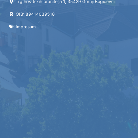
Trg hrvatskih branitelja 1, 35429 Gornji Bogićevci
OIB: 89414039518
Impresum