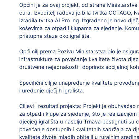
Općini je za ovaj projekt, od strane Ministarstva
eura. Izvoditelj radova je bila tvrtka OCTAGO, Nad
izradila tvrtka Al Pro Ing. Izgrađeno je novo dj
koševima za otpad i klupama za sjedenje. Komun
pristupne staze oko igrališta.
Opći cilj prema Pozivu Ministarstva bio je osigur
infrastrukture za povećanje kvalitete života dje
društvene nejednakosti i doprinos socijalnoj kohez
Specifični cilj je unapređenje kvalitete provođ
i uređenje dječjih igrališta.
Ciljevi i rezultati projekta: Projekt je obuhvać
za otpad i klupe za sjedenje, što je realizacijo
dječjeg igrališta u naselju Trnava postignuti su c
povećanje dostupnih i kvalitetnih sadržaja za dj
kvalitete života mladih obitelji u ruralnim sred