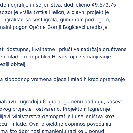
 demografije i useljeništva, dodijeljeno 49.573,75
zor je vršila tvrtka Helion, a glavni projekt je
ečje igralište sa šest igrala, gumenom podlogom,
alni pogon Općine Gornji Bogićevci uredio je
ati dostupne, kvalitetne i priuštive sadržaje društvene
ce i mladih u Republici Hrvatskoj uz smanjivanje
iji obitelji.
enja slobodnog vremena djece i mladih kroz opremanje
ao nabavu i ugradnju 6 igrala, gumenu podlogu, koševe
m ovog projekta i ostvareno. Projektom Izgradnje
iljevi Ministarstva demografije i useljeništva kroz
ecu i mlade. Ovaj projekt je doprinos povećanju
inama što doprinosi smanjenju razlike u ponudi