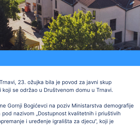
Procedure
LU “Sokol”
Jav
Registar ugovora
ŠK “Bedem”
Službeni glasnik
Udruga Umirovljenika
Udruga žena “Lan”
Trnavi, 23. ožujka bila je povod za javni skup
ci koji se održao u Društvenom domu u Trnavi.
ine Gornji Bogićevci na poziv Ministarstva demografije
 pod nazivom „Dostupnost kvalitetnih i priuštivih
remanje i uređenje igrališta za djecu“, koji je