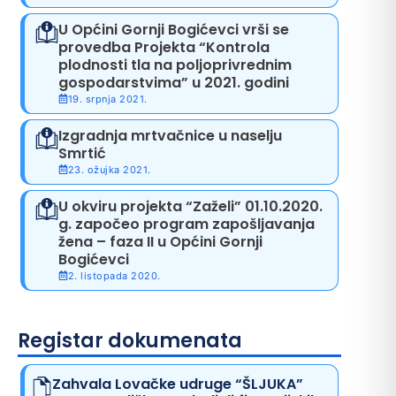
U Općini Gornji Bogićevci vrši se
provedba Projekta “Kontrola
plodnosti tla na poljoprivrednim
gospodarstvima” u 2021. godini
19. srpnja 2021.
Izgradnja mrtvačnice u naselju
Smrtić
23. ožujka 2021.
U okviru projekta “Zaželi” 01.10.2020.
g. započeo program zapošljavanja
žena – faza II u Općini Gornji
Bogićevci
2. listopada 2020.
Registar dokumenata
Zahvala Lovačke udruge “ŠLJUKA”