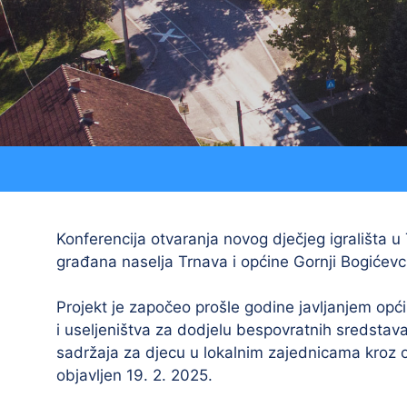
Strateški dokumenti
Ostali projekti
Izjava o pristupačnosti
Zaštita osobnih podataka
Konferencija otvaranja novog dječjeg igrališta u 
građana naselja Trnava i općine Gornji Bogićev
Projekt je započeo prošle godine javljanjem opć
i useljeništva za dodjelu bespovratnih sredstava
sadržaja za djecu u lokalnim zajednicama kroz op
objavljen 19. 2. 2025.