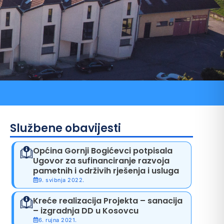
ni pozivi
Službene obavijesti
Općina Gornji Bogićevci potpisala
Ugovor za sufinanciranje razvoja
pametnih i održivih rješenja i usluga
9. svibnja 2022.
Kreće realizacija Projekta – sanacija
– izgradnja DD u Kosovcu
6. rujna 2021.