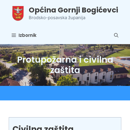
Preskoči
Općina Gornji Bogićevci
na
sadržaj
Brodsko-posavska županija
Izbornik
Protupožarna i civilna
zaštita
Civilna zaštita