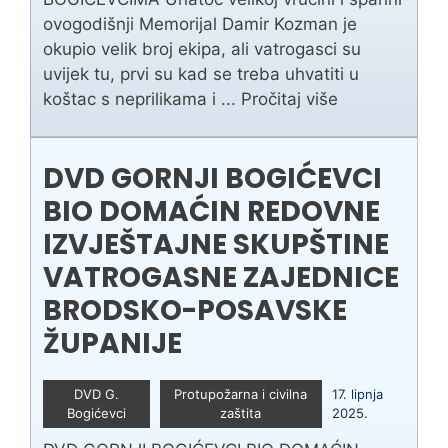
ovogodišnji Memorijal Damir Kozman je
okupio velik broj ekipa, ali vatrogasci su
uvijek tu, prvi su kad se treba uhvatiti u
koštac s neprilikama i ...
Pročitaj više
DVD GORNJI BOGIĆEVCI
BIO DOMAĆIN REDOVNE
IZVJEŠTAJNE SKUPŠTINE
VATROGASNE ZAJEDNICE
BRODSKO-POSAVSKE
ŽUPANIJE
DVD G.
Protupožarna i civilna
17. lipnja
Bogićevci
zaštita
2025.