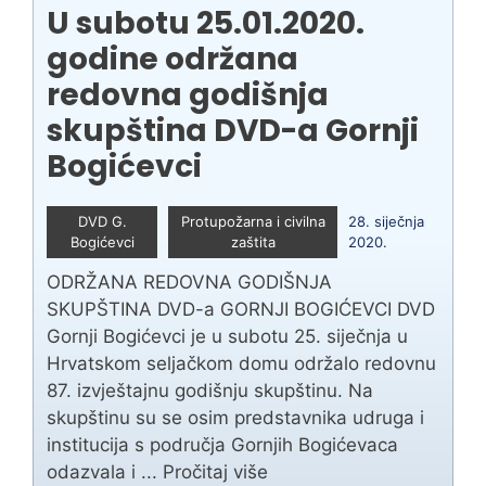
U subotu 25.01.2020.
godine održana
redovna godišnja
skupština DVD-a Gornji
Bogićevci
DVD G.
Protupožarna i civilna
28. siječnja
Bogićevci
zaštita
2020.
ODRŽANA REDOVNA GODIŠNJA
SKUPŠTINA DVD-a GORNJI BOGIĆEVCI DVD
Gornji Bogićevci je u subotu 25. siječnja u
Hrvatskom seljačkom domu održalo redovnu
87. izvještajnu godišnju skupštinu. Na
skupštinu su se osim predstavnika udruga i
institucija s područja Gornjih Bogićevaca
odazvala i ...
Pročitaj više