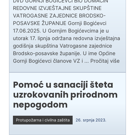
DVD GORNJI BOGIĆEVCI BIO DOMAĆIN
REDOVNE IZVJEŠTAJNE SKUPŠTINE
VATROGASNE ZAJEDNICE BRODSKO-
POSAVSKE ŽUPANIJE Gornji Bogićevci
17.06.2025. U Gornjim Bogićevcima je u
utorak 17. lipnja održana redovna izvještajna
godišnja skupština Vatrogasne zajednice
Brodsko-posavske županije. U ime Općine
Gornji Bogićevci članove VZ i ...
Pročitaj više
Pomoć u sanaciji šteta
uzrokovanih prirodnom
nepogodom
Protupožarna i civilna zaštita
26. srpnja 2023.