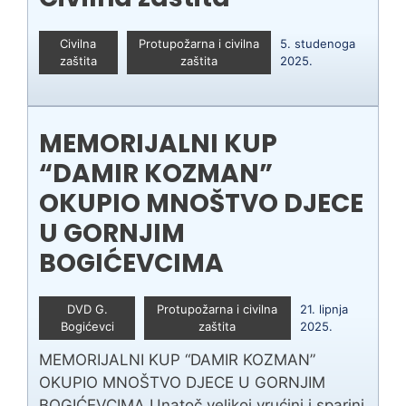
Civilna
Protupožarna i civilna
5. studenoga
zaštita
zaštita
2025.
MEMORIJALNI KUP
“DAMIR KOZMAN”
OKUPIO MNOŠTVO DJECE
U GORNJIM
BOGIĆEVCIMA
DVD G.
Protupožarna i civilna
21. lipnja
Bogićevci
zaštita
2025.
MEMORIJALNI KUP “DAMIR KOZMAN”
OKUPIO MNOŠTVO DJECE U GORNJIM
BOGIĆEVCIMA Unatoč velikoj vrućini i sparini