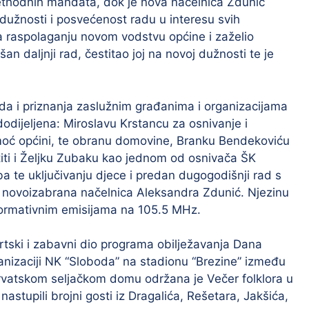
thodnih mandata, dok je nova načelnica Zdunić
užnosti i posvećenost radu u interesu svih
na raspolaganju novom vodstvu općine i zaželio
n daljnji rad, čestitao joj na novoj dužnosti te je
ada i priznanja zaslužnim građanima i organizacijama
dodijeljena: Miroslavu Krstancu za osnivanje i
omoć općini, te obranu domovine, Branku Bendekoviću
aštiti i Željku Zubaku kao jednom od osnivača ŠK
a te uključivanju djece i predan dugogodišnji rad s
 i novoizabrana načelnica Aleksandra Zdunić. Njezinu
informativnim emisijama na 105.5 MHz.
tski i zabavni dio programa obilježavanja Dana
anizaciji NK “Sloboda” na stadionu “Brezine” između
Hrvatskom seljačkom domu održana je Večer folklora u
astupili brojni gosti iz Dragalića, Rešetara, Jakšića,