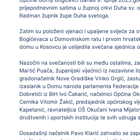
prijepodnevnim satima u župnoj crkvi Duha sv. o
Radman župnik župe Duha svetoga.
Zatim su položeni vjenaci i upaljene svijeće za s
Bogićevaca u Domovinskom ratu i prvom hrvats
domu u Kosovcu je uslijedila svečana sjednica o
Nazočni na svečanosti bili su među ostalima, 
Martić Puača, županijski vijećnici iz nezavisne l
gradonačelnik Nove Gradiške Vinko Grgić, zast
izaslanik u Domu naroda parlamenta Federacije B
Dobretići iz BiH Ivo Čakarić, načelnici Općina O
Cernika Vitomir Žakić, predsjednik općinskog vi
Kapetanić, ravnateljica OŠ Okučani Ivana Mijatov
društvenih i sportskih institucija te svih udruga
Dosadašnji načelnik Pavo Klarić zahvalio se zap