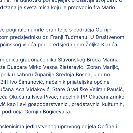
držana je sveta misa koju je predvodio fra Mario
ve poginule i umrle branitelje s područja Gornjih
kom predsjedniku dr. Franji Tuđmanu. U Društvenom
pćinskog vijeća pod predsjedanjem Željka Klarića.
zamjenica gradonačelnika Slavonskog Broda Marina
iste Duspara Mirko Vesna Zlatarević i Zoran Marijić,
upnik u saboru županije Srednja Bosna, ujedno
iH Ivo Šimunović, načelnik prijateljske općine
kučana Aca Vidaković, Stare Gradiške Velimir Paušić,
jeća Okučana Ivica Pivac, načelnik PP Okučani Zrinko
ić kao i svi gospodarstvenici, predstavnici kulturnih,
 s područja Gornjih Bogićevaca.
oslenicima jedinstvenog upravnog odjela Općine i