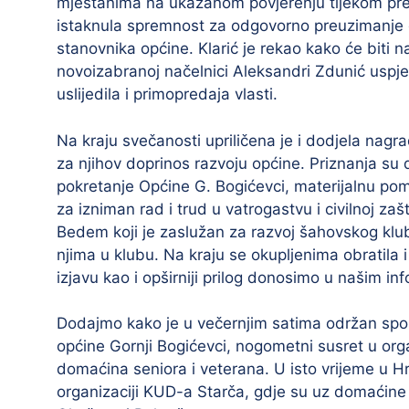
mještanima na ukazanom povjerenju tijekom pre
istaknula spremnost za odgovorno preuzimanje d
stanovnika općine. Klarić je rekao kako će biti 
novoizabranoj načelnici Aleksandri Zdunić uspješa
uslijedila i primopredaja vlasti.
Na kraju svečanosti upriličena je i dodjela nagr
za njihov doprinos razvoju općine. Priznanja su 
pokretanje Općine G. Bogićevci, materijalnu p
za izniman rad i trud u vatrogastvu i civilnoj z
Bedem koji je zaslužan za razvoj šahovskog klub
njima u klubu. Na kraju se okupljenima obratila
izjavu kao i opširniji prilog donosimo u našim 
Dodajmo kako je u večernjim satima održan spor
općine Gornji Bogićevci, nogometni susret u org
domaćina seniora i veterana. U isto vrijeme u 
organizaciji KUD-a Starča, gdje su uz domaćine n