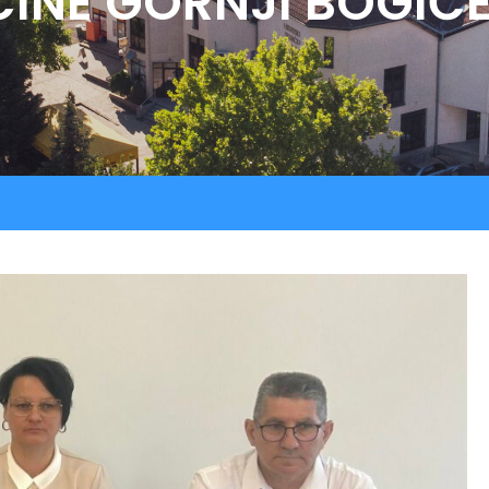
INE GORNJI BOGIĆ
Procedure
LU “Sokol”
Jav
Registar ugovora
ŠK “Bedem”
Službeni glasnik
Udruga Umirovljenika
Udruga žena “Lan”