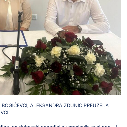
 BOGIĆEVCI; ALEKSANDRA ZDUNIĆ PREUZELA
VCI
dine, na duhovski ponedjeljak proslavlja svoj dan. U