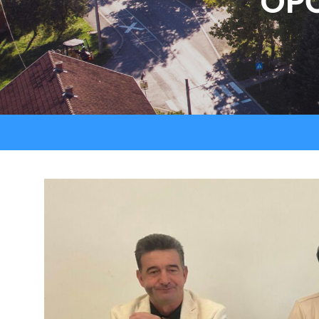
OPĆ
Strateški dokumenti
Ostali projekti
Izjava o pristupačnosti
Zaštita osobnih podataka