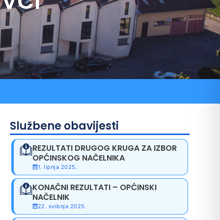
EVCI
ni pozivi
Službene obavijesti
REZULTATI DRUGOG KRUGA ZA IZBOR
OPĆINSKOG NAČELNIKA
1. lipnja 2025.
KONAČNI REZULTATI – OPĆINSKI
NAČELNIK
22. svibnja 2025.