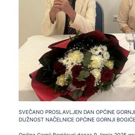
SVEČANO PROSLAVLJEN DAN OPĆINE GORNJI
DUŽNOST NAČELNICE OPĆINE GORNJI BOGIĆE
Općina Gornji Bogićevci danas 9. lipnja 2025.go