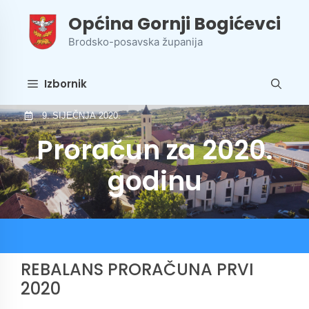
Preskoči
Općina Gornji Bogićevci
na
sadržaj
Brodsko-posavska županija
Izbornik
9. SIJEČNJA 2020.
Proračun za 2020.
godinu
REBALANS PRORAČUNA PRVI
2020